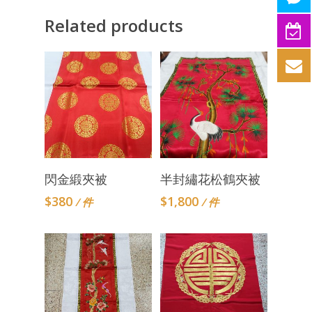
Related products
Add To Cart
Add To Cart
閃金緞夾被
半封繡花松鶴夾被
$
380
$
1,800
/ 件
/ 件