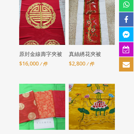
Add To Cart
Add To Cart
原封金線壽字夾被
真絲綉花夾被
$
16,000
$
2,800
/ 件
/ 件