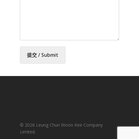
提交 / Submit
© 2026 Leung Chun Woon Kee Company
Limited.