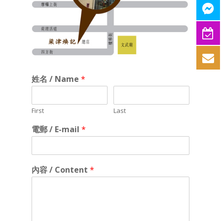
姓名 / Name
*
First
Last
電郵 / E-mail
*
內容 / Content
*