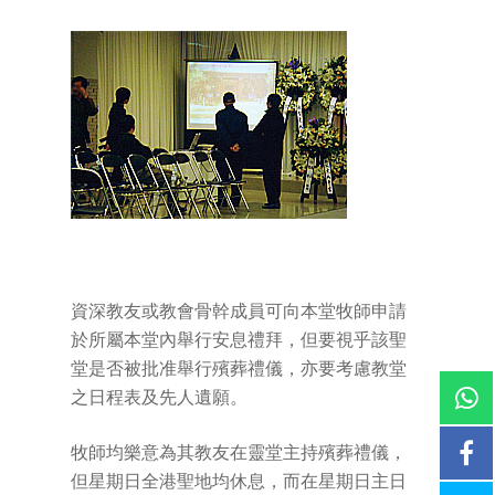
資深教友或教會骨幹成員可向本堂牧師申請
於所屬本堂內舉行安息禮拜，但要視乎該聖
堂是否被批准舉行殯葬禮儀，亦要考慮教堂
之日程表及先人遺願。
牧師均樂意為其教友在靈堂主持殯葬禮儀，
但星期日全港聖地均休息，而在星期日主日