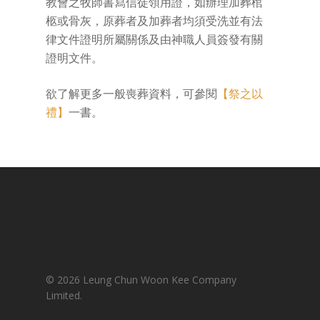
教會之牧師書寫信徒領用證，如辦理加葬棺
柩或骨灰，原葬者及加葬者均須受洗並有法
律文件證明所屬關係及由神職人員簽發有關
證明文件。
欲了解更多一般喪葬資料，可參閱
【祭之以
禮】
一書。
© 2026 Leung Chun Woon Kee Company
Limited.