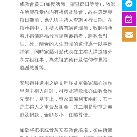
或教會慶日(如復活節、聖誕節日等等)，牧師
在所屬教堂內均有禮儀及敍會，故在選定喪
殯日期前，應先與主禮人查詢可行日期。在
殯葬禮中，主禮人將有講道環節，牧師特藉
着此禮儀將福音宣揚與參禮者，將教會對
生、死、離合的人生階段的道理逐一以事例
詳解，同時家屬可派代表在主禮人講道後分
享先祖往事，為先祖的德行及信仰作見證，
道謝教養等。
安息禮拜選用之經文程序及單張家屬亦須預
早與主禮人商討，司琴及詩歌班亦由教會預
先安排，基本上，喪家需備利市兩封，其一
是主禮人之車資及謝金，其二則是聖堂之奉
獻及捐款，金額多小，任隨尊便。
如欲將棺柩或骨灰安奉教會墳場，須由所屬