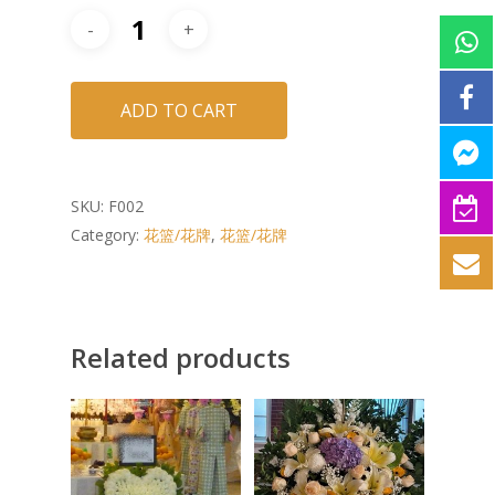
ADD TO CART
SKU:
F002
Category:
花篮/花牌
,
花篮/花牌
Related products