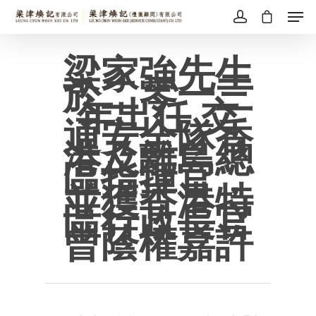
梁家強先生
於二零一三
年出任 交
通安全隊香
港及離島總
區指揮官，
並獲香港特
區行政長官
曾蔭權嘉許