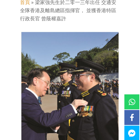
首頁
»
梁家強先生於二零一三年出任 交通安
全隊香港及離島總區指揮官， 並獲香港特區
行政長官 曾蔭權嘉許