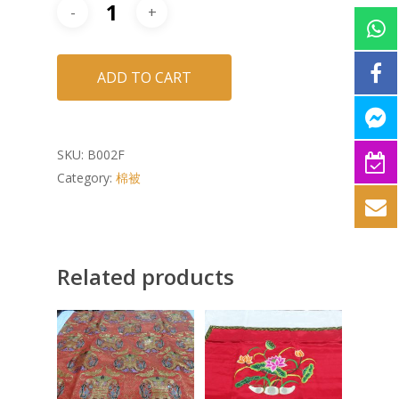
ADD TO CART
SKU:
B002F
Category:
棉被
Related products