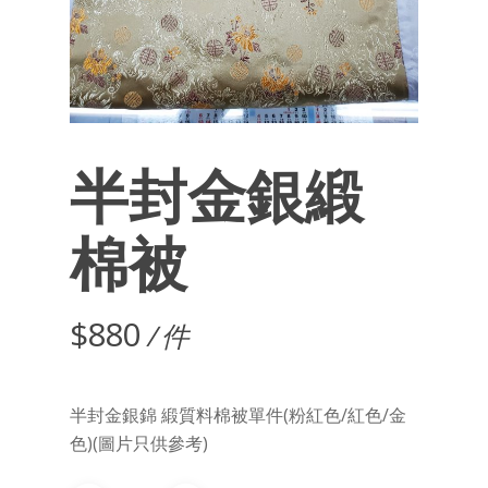
半封金銀緞
棉被
$
880
/ 件
半封金銀錦 緞質料棉被單件(粉紅色/紅色/金
色)
(圖片只供參考)