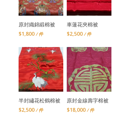
Add To Cart
Add To Cart
原封織錦緞棉被
車蓮花夾棉被
$
1,800
$
2,500
/ 件
/ 件
Add To Cart
Add To Cart
半封繡花松鶴棉被
原封金線壽字棉被
$
2,500
$
18,000
/ 件
/ 件