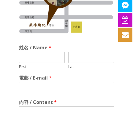
姓名 / Name
*
First
Last
電郵 / E-mail
*
內容 / Content
*