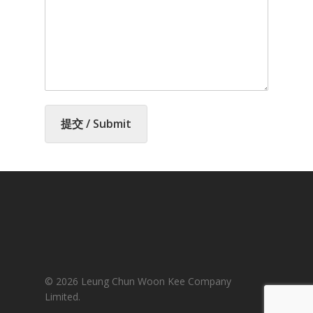
提交 / Submit
© 2026 Leung Chun Woon Kee Company
Limited.