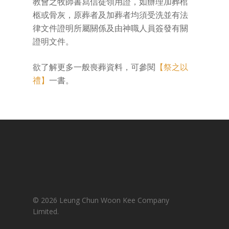
教會之牧師書寫信徒領用證，如辦理加葬棺
柩或骨灰，原葬者及加葬者均須受洗並有法
律文件證明所屬關係及由神職人員簽發有關
證明文件。
欲了解更多一般喪葬資料，可參閱
【祭之以
禮】
一書。
© 2026 Leung Chun Woon Kee Company
Limited.