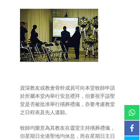
資深教友或教會骨幹成員可向本堂牧師申請
於所屬本堂內舉行安息禮拜，但要視乎該聖
堂是否被批准舉行殯葬禮儀，亦要考慮教堂
之日程表及先人遺願。
牧師均樂意為其教友在靈堂主持殯葬禮儀，
但星期日全港聖地均休息，而在星期日主日