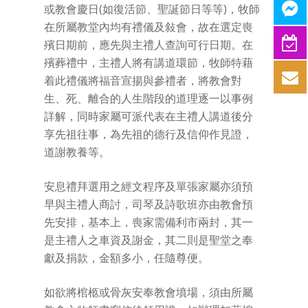
或教會慶日(如復活節、聖誕節日等等)，牧師
在所屬教堂內均有禮儀及敍會，故在選定喪
殯日期前，應先與主禮人查詢可行日期。在
殯葬禮中，主禮人將有講道環節，牧師特藉
着此禮儀將福音宣揚與參禮者，將教會對
生、死、離合的人生階段的道理逐一以事例
詳解，同時家屬可派代表在主禮人講道後分
享先祖往事，為先祖的德行及信仰作見證，
道謝教養等。
安息禮拜選用之經文程序及單張家屬亦須預
早與主禮人商討，司琴及詩歌班亦由教會預
先安排，基本上，喪家需備利市兩封，其一
是主禮人之車資及謝金，其二則是聖堂之奉
獻及捐款，金額多小，任隨尊便。
如欲將棺柩或骨灰安奉教會墳場，須由所屬